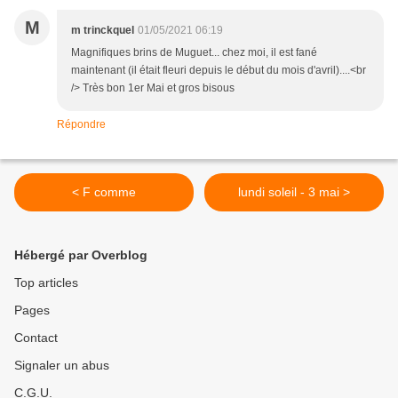
M
m trinckquel
01/05/2021 06:19
Magnifiques brins de Muguet... chez moi, il est fané
maintenant (il était fleuri depuis le début du mois d'avril)....<br
/> Très bon 1er Mai et gros bisous
Répondre
< F comme
lundi soleil - 3 mai >
Hébergé par Overblog
Top articles
Pages
Contact
Signaler un abus
C.G.U.