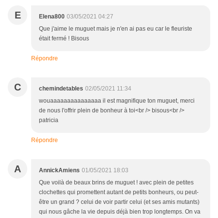
E
Elena800
03/05/2021 04:27
Que j'aime le muguet mais je n'en ai pas eu car le fleuriste
était fermé ! Bisous
Répondre
C
chemindetables
02/05/2021 11:34
wouaaaaaaaaaaaaaaa il est magnifique ton muguet, merci
de nous l'offrir plein de bonheur à toi<br /> bisous<br />
patricia
Répondre
A
AnnickAmiens
01/05/2021 18:03
Que voilà de beaux brins de muguet ! avec plein de petites
clochettes qui promettent autant de petits bonheurs, ou peut-
être un grand ? celui de voir partir celui (et ses amis mutants)
qui nous gâche la vie depuis déjà bien trop longtemps. On va