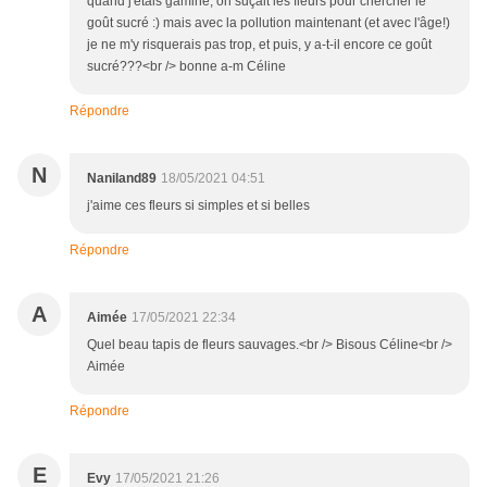
quand j'étais gamine, on suçait les fleurs pour chercher le
goût sucré :) mais avec la pollution maintenant (et avec l'âge!)
je ne m'y risquerais pas trop, et puis, y a-t-il encore ce goût
sucré???<br /> bonne a-m Céline
Répondre
N
Naniland89
18/05/2021 04:51
j'aime ces fleurs si simples et si belles
Répondre
A
Aimée
17/05/2021 22:34
Quel beau tapis de fleurs sauvages.<br /> Bisous Céline<br />
Aimée
Répondre
E
Evy
17/05/2021 21:26