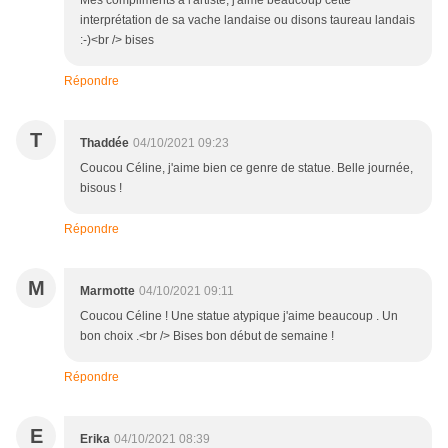
Mes compliments à l'artiste, j'aime beaucoup cette
interprétation de sa vache landaise ou disons taureau landais
:-)<br /> bises
Répondre
T
Thaddée
04/10/2021 09:23
Coucou Céline, j'aime bien ce genre de statue. Belle journée,
bisous !
Répondre
M
Marmotte
04/10/2021 09:11
Coucou Céline ! Une statue atypique j'aime beaucoup . Un
bon choix .<br /> Bises bon début de semaine !
Répondre
E
Erika
04/10/2021 08:39