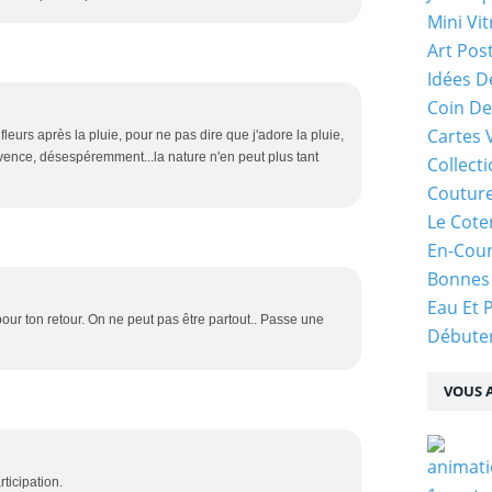
Mini Vit
Art Pos
Idées D
Coin De
Cartes 
fleurs après la pluie, pour ne pas dire que j'adore la pluie,
ovence, désespéremment...la nature n'en peut plus tant
Collecti
e
Coutur
Le Cote
En-Cou
Bonnes
Eau Et 
our ton retour. On ne peut pas être partout.. Passe une
Débuter
VOUS A
rticipation.