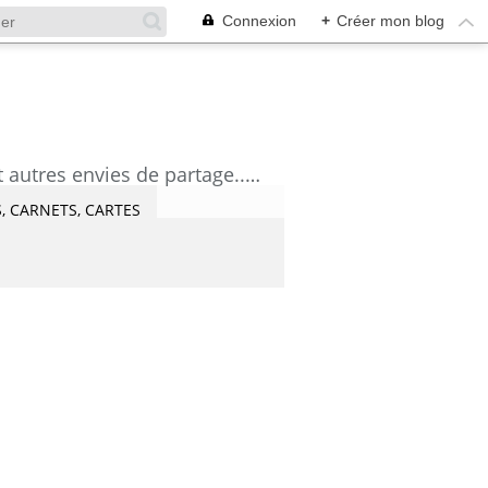
Connexion
+
Créer mon blog
découvrez mes aquarelles, mes tutoriels, mes coups de coeur lecture et artistes et autres envies de partage....Céline Castaingt-T.
, CARNETS, CARTES