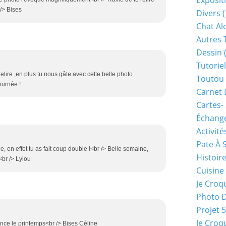
Exposit
/> Bises
Divers
(
Chat Alo
Autres 
Dessin
(
Tutoriel
elire ,en plus tu nous gâte avec cette belle photo
Toutou 
ournée !
Carnet 
Cartes-
Échange
Activité
Pate À 
, en effet tu as fait coup double !<br /> Belle semaine,
Histoir
<br /> Lylou
Cuisine
Je Croq
Photo 
Projet 
Je Croq
nce le printemps<br /> Bises Céline