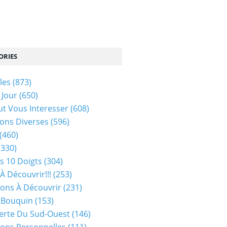
ORIES
les
(873)
 Jour
(650)
ut Vous Interesser
(608)
ons Diverses
(596)
(460)
(330)
s 10 Doigts
(304)
À Découvrir!!!
(253)
ions À Découvrir
(231)
 Bouquin
(153)
erte Du Sud-Ouest
(146)