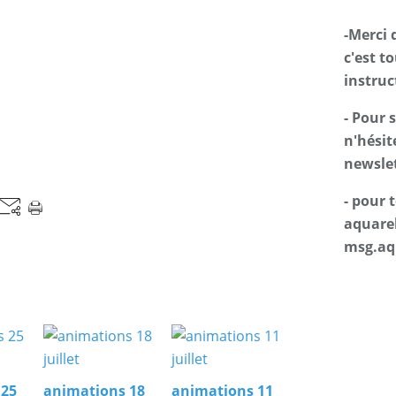
-Merci 
c'est t
instruc
- Pour 
n'hésit
newslet
- pour
aquarel
msg.aq
 25
animations 18
animations 11