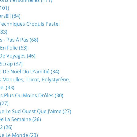
ions Personnelles
(111)
101)
rs!!!!
(84)
Techniques Croquis Pastel
83)
s - Pas À Pas
(68)
En Folie
(63)
De Voyages
(46)
 Scrap
(37)
 De Noël Ou D'amitié
(34)
s Manulles, Tricot, Polystyrène,
Sel
(33)
es Plus Ou Moins Drôles
(30)
(27)
ue Le Sud Ouest Que J'aime
(27)
De La Semaine
(26)
52
(26)
ue Le Monde
(23)