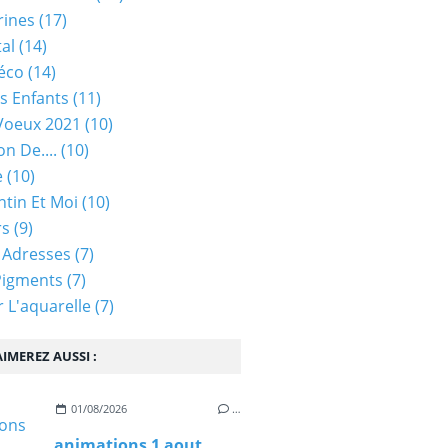
rines
(17)
tal
(14)
éco
(14)
s Enfants
(11)
Voeux 2021
(10)
on De....
(10)
e
(10)
ntin Et Moi
(10)
rs
(9)
 Adresses
(7)
Pigments
(7)
 L'aquarelle
(7)
IMEREZ AUSSI :
01/08/2026
…
animations 1 aout