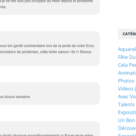
 et je ne me suis pas occupée du mien depuis le problème
irée.
CATÉG
pour ton gentil commentaire lors de la perte de notre Eros.
Aquarel
nonciatrice de printemps, cette belle saison.<br /> Bisous
Fête Du
Cela Pe
Animati
Photos
Videos
Avec Vo
ous douce semaine
Talents 
Exposit
Un Bon
Découv
e photo l'évoque magnifiquement<br /> Ravie de te relire