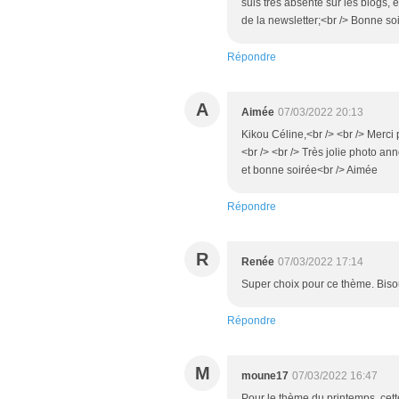
suis très absente sur les blogs,
de la newsletter;<br /> Bonne so
Répondre
A
Aimée
07/03/2022 20:13
Kikou Céline,<br /> <br /> Merci 
<br /> <br /> Très jolie photo an
et bonne soirée<br /> Aimée
Répondre
R
Renée
07/03/2022 17:14
Super choix pour ce thème. Bis
Répondre
M
moune17
07/03/2022 16:47
Pour le thème du printemps, cett