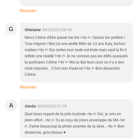
Répondre
G
Ghislaine
08/10/2023 08:48
Merci Céline d'être passé me lire !<br /> J'adore ton préféré !
Trop mignon ! Moi j'ai une petite fifille de 13 ans Kaly, bichon
maltais !<br /> Oui certes mon texte est triste mais sauf la fin il
reflète une réalité !<br /> Je ne connais pas les défis auxquels
tu participes Céline !<br /> Moi je fais tous ceux ou il y a des
mots imposés... C'est mon Dada lol !<br /> Bon dimanche
Céline
Répondre
A
Aimée
08/10/2023 07:28
Quel beau regard de ta jolie louloute.<br /> Oui, je vois en
plein effort...<br /> Tu as reçu de jolies enveloppe de MA.<br
/> J'aime beaucoup ta photo zoomée de la sève...<br /> Bon
dimanche, gros bisous ♥