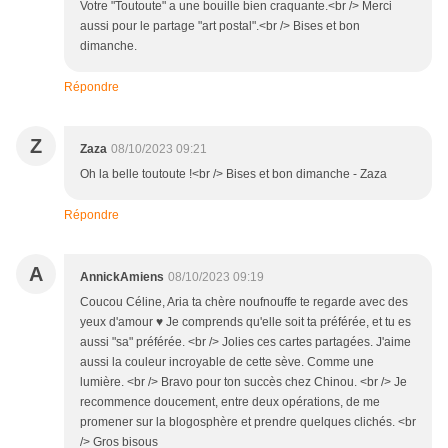
Votre "Toutoute" a une bouille bien craquante.<br /> Merci
aussi pour le partage "art postal".<br /> Bises et bon
dimanche.
Répondre
Z
Zaza
08/10/2023 09:21
Oh la belle toutoute !<br /> Bises et bon dimanche - Zaza
Répondre
A
AnnickAmiens
08/10/2023 09:19
Coucou Céline, Aria ta chère noufnouffe te regarde avec des
yeux d'amour ♥ Je comprends qu'elle soit ta préférée, et tu es
aussi "sa" préférée. <br /> Jolies ces cartes partagées. J'aime
aussi la couleur incroyable de cette sève. Comme une
lumière. <br /> Bravo pour ton succès chez Chinou. <br /> Je
recommence doucement, entre deux opérations, de me
promener sur la blogosphère et prendre quelques clichés. <br
/> Gros bisous