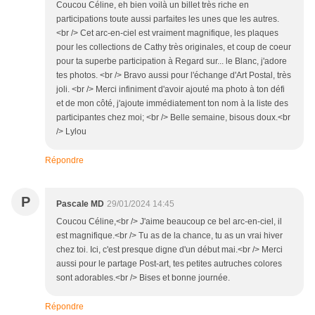
Coucou Céline, eh bien voilà un billet très riche en
participations toute aussi parfaites les unes que les autres.
<br /> Cet arc-en-ciel est vraiment magnifique, les plaques
pour les collections de Cathy très originales, et coup de coeur
pour ta superbe participation à Regard sur... le Blanc, j'adore
tes photos. <br /> Bravo aussi pour l'échange d'Art Postal, très
joli. <br /> Merci infiniment d'avoir ajouté ma photo à ton défi
et de mon côté, j'ajoute immédiatement ton nom à la liste des
participantes chez moi; <br /> Belle semaine, bisous doux.<br
/> Lylou
Répondre
P
Pascale MD
29/01/2024 14:45
Coucou Céline,<br /> J'aime beaucoup ce bel arc-en-ciel, il
est magnifique.<br /> Tu as de la chance, tu as un vrai hiver
chez toi. Ici, c'est presque digne d'un début mai.<br /> Merci
aussi pour le partage Post-art, tes petites autruches colores
sont adorables.<br /> Bises et bonne journée.
Répondre