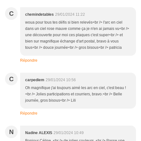
C
chemindetables
29/01/2024 11:22
woua pour tous tes défis si bien relevés<br /> l'arc en ciel
dans un ciel rose mauve comme ça je n'en ai jamais vu<br />
une découverte pour moi ces plaques c'est super<br /> et
bien sur magnifique échange d'art postal, bravo à vous
tous<br /> douce journée<br /> gros bisous<br /> patricia
Répondre
C
carpediem
29/01/2024 10:56
Oh magnifique j'ai toujours aimé les arc en ciel, c'est beau !
<br /> Jolies participations et courriers, bravo.<br /> Belle
journée, gros bisous<br /> Lili
Répondre
N
Nadine ALEXIS
29/01/2024 10:49
Bonjour Céline, <br /> de jolies couleurs. <br /> Passe une