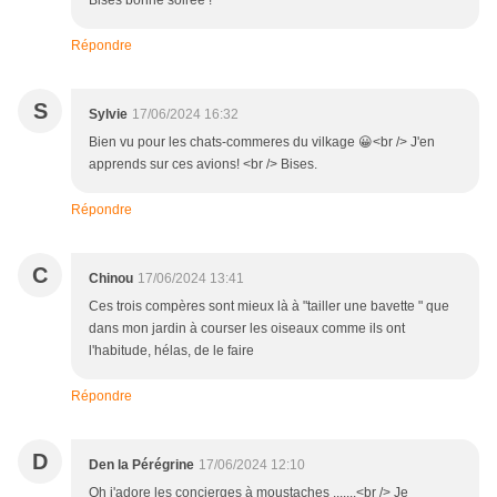
Bises bonne soirée !
Répondre
S
Sylvie
17/06/2024 16:32
Bien vu pour les chats-commeres du vilkage 😀<br /> J'en
apprends sur ces avions! <br /> Bises.
Répondre
C
Chinou
17/06/2024 13:41
Ces trois compères sont mieux là à "tailler une bavette " que
dans mon jardin à courser les oiseaux comme ils ont
l'habitude, hélas, de le faire
Répondre
D
Den la Pérégrine
17/06/2024 12:10
Oh j'adore les concierges à moustaches .......<br /> Je