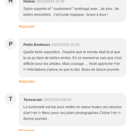
H
Hélène
10/10/2024 10:30
Salon superbe et " royalement " aménagé avec , de plus , de
belles rencontres , c'est juste magique , bravo à tous !
Répondre
P
Petits Bonheurs
10/10/2024 10:25
Quelle belle exposition. J'espère que le monde était là et que
tu as pu faire de belles ventes. En ce moment je sais que c'est
difficile pour les artistes. Mais courage .... Noël approche !<br
/> Félicitations j'adore ce que tu fais. Bises de douce journée
Répondre
T
Taraxacum
10/10/2024 09:16
La luminosité est top pour mettre en valeur toutes ces oeuvres
d'art !<br /> Merci pour ces jolies photographies Céline !<br />
Bonne journée .
Répondre