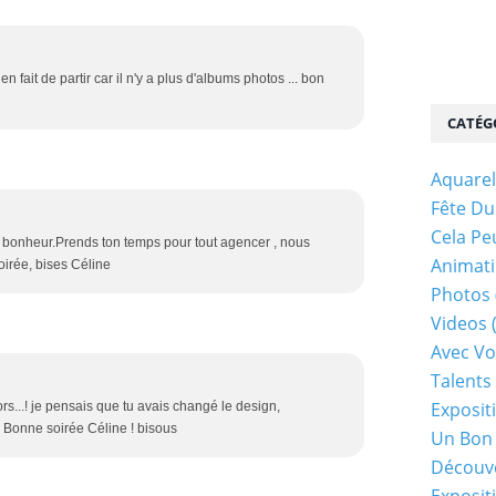
en fait de partir car il n'y a plus d'albums photos ... bon
CATÉG
Aquarel
Fête Du
Cela Pe
de bonheur.Prends ton temps pour tout agencer , nous
Animati
oirée, bises Céline
Photos
Videos
Avec Vo
Talents 
Exposit
ors...! je pensais que tu avais changé le design,
 Bonne soirée Céline ! bisous
Un Bon
Découv