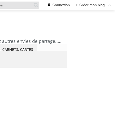
Connexion
+
Créer mon blog
découvrez mes aquarelles, mes tutoriels, mes coups de coeur lecture et artistes et autres envies de partage....Céline Castaingt-T.
, CARNETS, CARTES