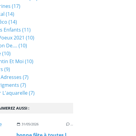
rines
(17)
tal
(14)
éco
(14)
s Enfants
(11)
Voeux 2021
(10)
on De....
(10)
e
(10)
ntin Et Moi
(10)
rs
(9)
 Adresses
(7)
Pigments
(7)
 L'aquarelle
(7)
IMEREZ AUSSI :
31/05/2026
…
bonne fête à toutes les mamans