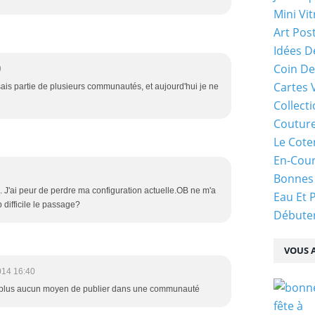
Mini Vit
Art Pos
Idées D
Coin De
9
Cartes 
 faisais partie de plusieurs communautés, et aujourd'hui je ne
Collecti
Coutur
Le Cote
En-Cou
Bonnes
. J'ai peur de perdre ma configuration actuelle.OB ne m'a
Eau Et 
p difficile le passage?
Débuter
VOUS A
014 16:40
ès plus aucun moyen de publier dans une communauté