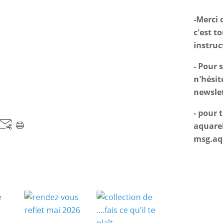
-Merci 
c'est t
instruc
- Pour 
n'hésit
newslet
- pour
aquarel
msg.aq