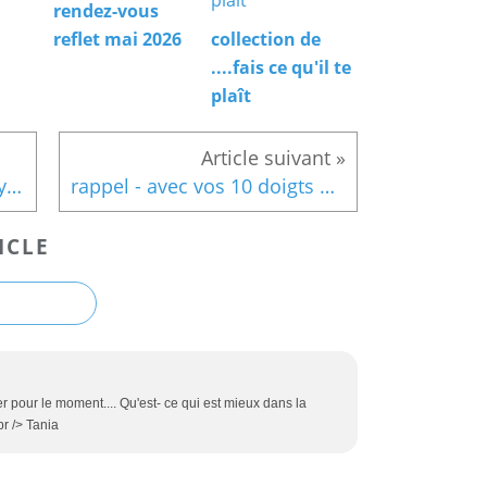
rendez-vous
reflet mai 2026
collection de
....fais ce qu'il te
plaît
paysage avec brouillard - Aydin Toprak Apaydin
rappel - avec vos 10 doigts n°15 -
ICLE
r pour le moment.... Qu'est- ce qui est mieux dans la
br /> Tania