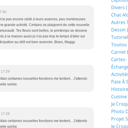
Exposit
Divers
(
7:30
Chat Alo
 n'ai pas encore cédé à leurs avances, peu nombreuses
Autres 
ne grande activité. Certains se plaignent de cette nouvelle
Dessin
(
unauté. Tes fleurs sont belles, le printemps se dessine
Tutoriel
nts à la maison aussi je n'ai pas trop le temps d'aller sur
icipation au défi est bien avancée. Bises, Maggy
Toutou 
Carnet 
Cartes-
Échange
 17:29
Activité
Mais certaines nouvelles fonctions me tentent... J'attends
Pate À 
belle soirée.
Histoir
Cuisine
Je Croq
Photo 
 17:28
Projet 
Mais certaines nouvelles fonctions me tentent... J'attends
Je Croq
belle soirée.