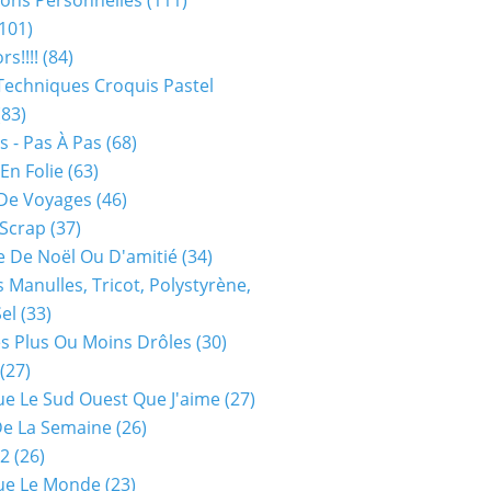
ions Personnelles
(111)
101)
rs!!!!
(84)
Techniques Croquis Pastel
83)
s - Pas À Pas
(68)
En Folie
(63)
De Voyages
(46)
 Scrap
(37)
 De Noël Ou D'amitié
(34)
s Manulles, Tricot, Polystyrène,
Sel
(33)
es Plus Ou Moins Drôles
(30)
(27)
ue Le Sud Ouest Que J'aime
(27)
De La Semaine
(26)
52
(26)
ue Le Monde
(23)