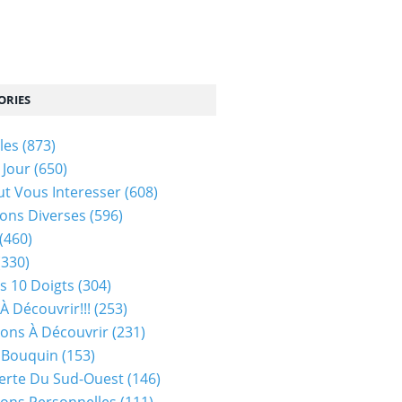
ORIES
les
(873)
 Jour
(650)
ut Vous Interesser
(608)
ons Diverses
(596)
(460)
(330)
s 10 Doigts
(304)
À Découvrir!!!
(253)
ions À Découvrir
(231)
 Bouquin
(153)
erte Du Sud-Ouest
(146)