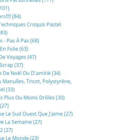
ions Personnelles
(111)
101)
rs!!!!
(84)
Techniques Croquis Pastel
83)
s - Pas À Pas
(68)
En Folie
(63)
De Voyages
(47)
 Scrap
(37)
 De Noël Ou D'amitié
(34)
s Manulles, Tricot, Polystyrène,
Sel
(33)
es Plus Ou Moins Drôles
(30)
(27)
ue Le Sud Ouest Que J'aime
(27)
De La Semaine
(27)
52
(27)
ue Le Monde
(23)