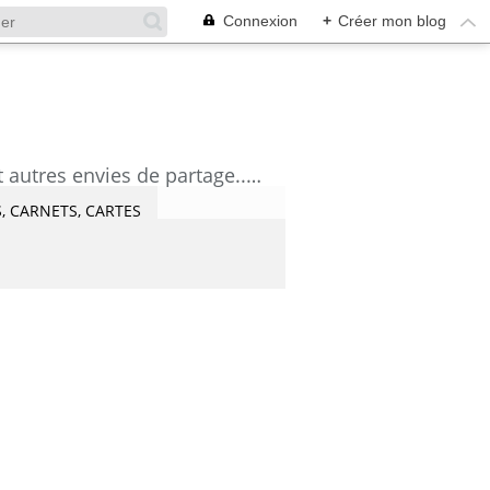
Connexion
+
Créer mon blog
découvrez mes aquarelles, mes tutoriels, mes coups de coeur lecture et artistes et autres envies de partage....Céline Castaingt-T.
, CARNETS, CARTES