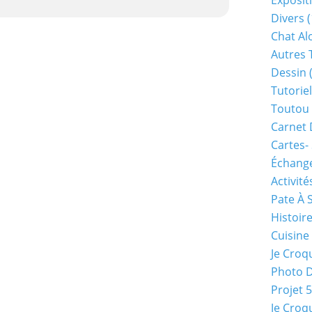
Exposit
Divers
(
Chat Alo
Autres 
Dessin
(
Tutoriel
Toutou 
Carnet 
Cartes-
Échange
Activité
Pate À 
Histoir
Cuisine
Je Croq
Photo 
Projet 
Je Croq