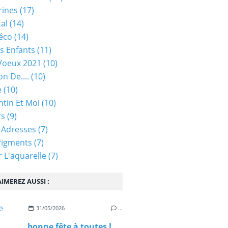
rines
(17)
tal
(14)
éco
(14)
s Enfants
(11)
Voeux 2021
(10)
on De....
(10)
e
(10)
ntin Et Moi
(10)
rs
(9)
 Adresses
(7)
Pigments
(7)
 L'aquarelle
(7)
IMEREZ AUSSI :
31/05/2026
…
bonne fête à toutes les mamans