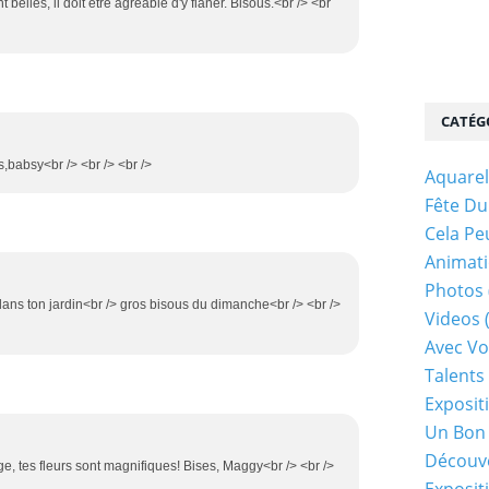
t belles, il doit être agréable d'y flaner. Bisous.<br /> <br
CATÉG
s,babsy<br /> <br /> <br />
Aquarel
Fête Du
Cela Pe
Animati
Photos
s dans ton jardin<br /> gros bisous du dimanche<br /> <br />
Videos
Avec Vo
Talents 
Exposit
Un Bon
Découv
ge, tes fleurs sont magnifiques! Bises, Maggy<br /> <br />