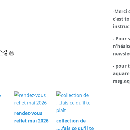
-Merci 
c'est t
instruc
- Pour 
n'hésit
newslet
- pour
aquarel
msg.aq
rendez-vous
reflet mai 2026
collection de
....fais ce qu'il te