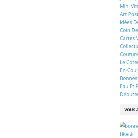
Mini Vit
Art Pos
Idées D
Coin De
Cartes 
Collecti
Coutur
Le Cote
En-Cou
Bonnes
Eau Et 
Débuter
VOUS A