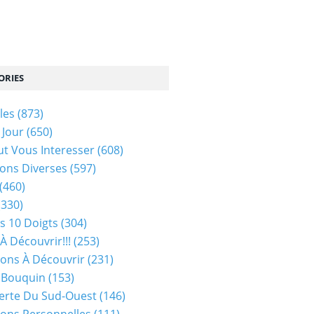
ORIES
les
(873)
 Jour
(650)
ut Vous Interesser
(608)
ons Diverses
(597)
(460)
(330)
s 10 Doigts
(304)
À Découvrir!!!
(253)
ions À Découvrir
(231)
 Bouquin
(153)
erte Du Sud-Ouest
(146)