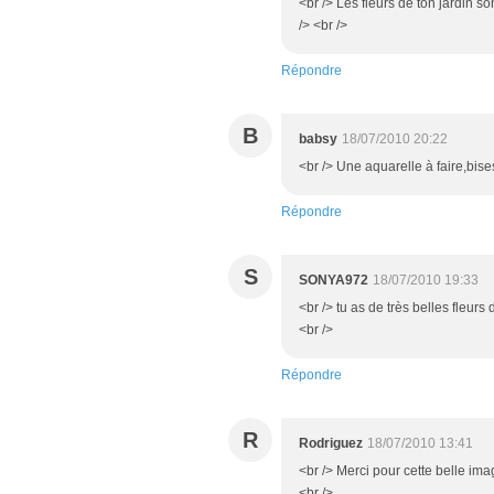
<br /> Les fleurs de ton jardin son
/> <br />
Répondre
B
babsy
18/07/2010 20:22
<br /> Une aquarelle à faire,bise
Répondre
S
SONYA972
18/07/2010 19:33
<br /> tu as de très belles fleur
<br />
Répondre
R
Rodriguez
18/07/2010 13:41
<br /> Merci pour cette belle ima
<br />