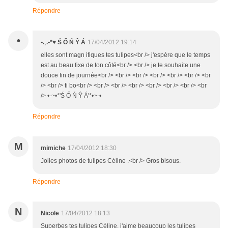
Répondre
•
•.¸.•*♥ Ś Ő Ń Ŷ Á
17/04/2012 19:14
elles sont magn ifiques tes tulipes<br /> j'espère que le temps
est au beau fixe de ton côté<br /> <br /> je te souhaite une
douce fin de journée<br /> <br /> <br /> <br /> <br /> <br /> <br
/> <br /> ti bo<br /> <br /> <br /> <br /> <br /> <br /> <br /> <br
/> •-~•*'Ś Ő Ń Ŷ Á'*•~-•
Répondre
M
mimiche
17/04/2012 18:30
Jolies photos de tulipes Céline .<br /> Gros bisous.
Répondre
N
Nicole
17/04/2012 18:13
Superbes tes tulipes Céline, j'aime beaucoup les tulipes