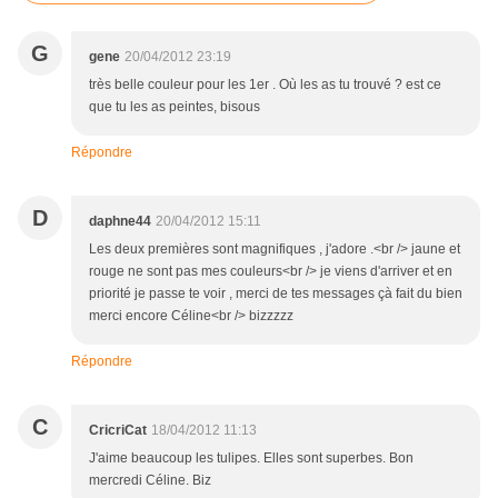
G
gene
20/04/2012 23:19
très belle couleur pour les 1er . Où les as tu trouvé ? est ce
que tu les as peintes, bisous
Répondre
D
daphne44
20/04/2012 15:11
Les deux premières sont magnifiques , j'adore .<br /> jaune et
rouge ne sont pas mes couleurs<br /> je viens d'arriver et en
priorité je passe te voir , merci de tes messages çà fait du bien
merci encore Céline<br /> bizzzzz
Répondre
C
CricriCat
18/04/2012 11:13
J'aime beaucoup les tulipes. Elles sont superbes. Bon
mercredi Céline. Biz