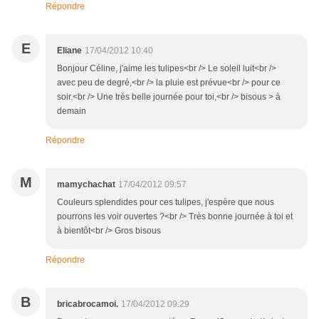
Répondre
E
Eliane
17/04/2012 10:40
Bonjour Céline, j'aime les tulipes<br /> Le soleil luit<br />
avec peu de degré,<br /> la pluie est prévue<br /> pour ce
soir.<br /> Une très belle journée pour toi,<br /> bisous > à
demain
Répondre
M
mamychachat
17/04/2012 09:57
Couleurs splendides pour ces tulipes, j'espère que nous
pourrons les voir ouvertes ?<br /> Très bonne journée à toi et
à bientôt<br /> Gros bisous
Répondre
B
bricabrocamoi.
17/04/2012 09:29