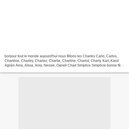
bonjour tout le monde aujourd'hui nous fêtons les Charles Carlo, Carlos,
Charlène, Charley, Charlez, Charlie, Charline, Charlot, Charly, Karl, Karol
Agnès Aina, Aïssa, Ania, Nessie, Oanell Chad Simplice Simplicie bonne fête
à eux sinon c'est l'anniversaire...