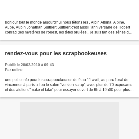
bonjour tout le monde aujourd'hui nous fêtons les . Albin Albina, Albine,
Aube, Aubin Jonathan Suitbert Sultbert c'est aussi l'anniversaire de Robert
conrad (les mystères de l'ouest, les têtes brulées... je suis fan des séries de
cette époque.... c'est...
rendez-vous pour les scrapbookeuses
Publié le 28/02/2010 à 09:43
Par
celine
une petite info pour les scrapbookeuses du 9 au 11 avril, au parc floral de
vincennes à paris a lieu le salon "version scrap", avec plus de 70 exposants
et des ateliers "make et take" pour essayer ouvert de 9h à 19h00 pour plus
d'infos, leur site. vous...