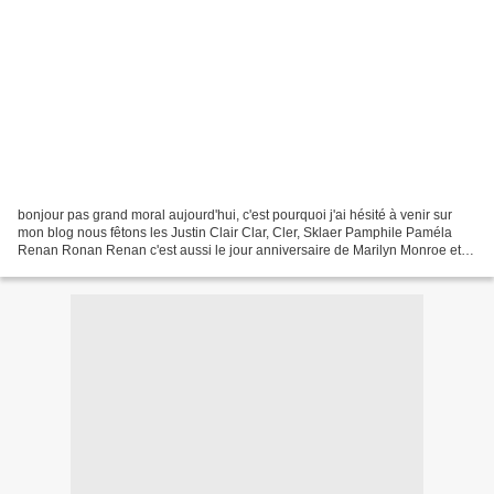
bonjour pas grand moral aujourd'hui, c'est pourquoi j'ai hésité à venir sur
mon blog nous fêtons les Justin Clair Clar, Cler, Sklaer Pamphile Paméla
Renan Ronan Renan c'est aussi le jour anniversaire de Marilyn Monroe et
de Yasuhiro Yamashita un super...