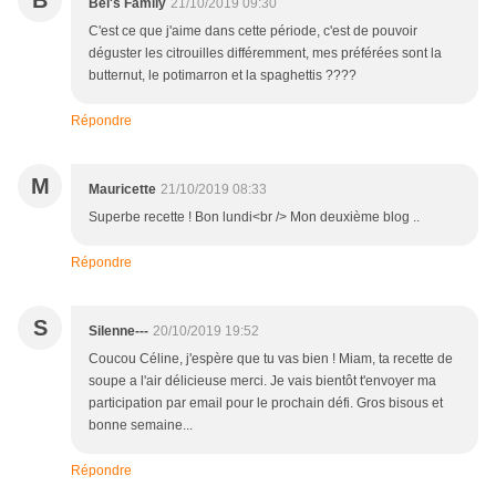
B
Bel's Family
21/10/2019 09:30
C'est ce que j'aime dans cette période, c'est de pouvoir
déguster les citrouilles différemment, mes préférées sont la
butternut, le potimarron et la spaghettis ????
Répondre
M
Mauricette
21/10/2019 08:33
Superbe recette ! Bon lundi<br /> Mon deuxième blog ..
Répondre
S
Silenne---
20/10/2019 19:52
Coucou Céline, j'espère que tu vas bien ! Miam, ta recette de
soupe a l'air délicieuse merci. Je vais bientôt t'envoyer ma
participation par email pour le prochain défi. Gros bisous et
bonne semaine...
Répondre