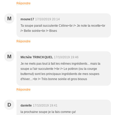
Répondre
M
moune17
17/10/2019 20:14
Ta soupe parait succulente Céline<br /> Je note ta recette<br
/> Belle soirée<br /> Bises
Répondre
M
Michèle TRINCKQUEL
17/10/2019 19:46
Je ne mets pas tout à fait les mêmes ingrédients... mais ta
soupe a l'air succulente !<br /> Le potiron (ou la courge
butternut) sont les principaux ingrédients de mes soupes
d'hiver....<br /> Très bonne soirée et gros bisous
Répondre
D
danielle
17/10/2019 19:41
la prochaine soupe je la fais comme ça!