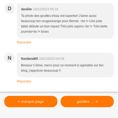
D
danièle
18/12/2023 05:19
Ta photo des gouttes d'eau est superbe! J'aime aussi
beaucoup ton rouge/orange pour Bernie .<br /> Une jolie
table débute un bon repas! Très jolis sapins.<br /> Très belle
journée<br /> bises
Répondre
N
Naniland89
18/12/2023 04:39
Bonjour Céline, merci pour ce moment si agréable sur ton
blog, j'apprécie beaucoup !!
Répondre
< marque-page
gouttes..... >