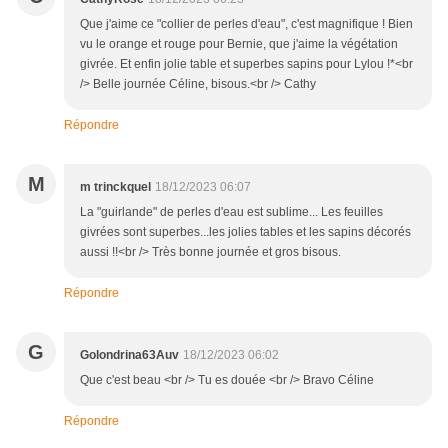
Que j'aime ce "collier de perles d'eau", c'est magnifique ! Bien
vu le orange et rouge pour Bernie, que j'aime la végétation
givrée. Et enfin jolie table et superbes sapins pour Lylou !*<br
/> Belle journée Céline, bisous.<br /> Cathy
Répondre
M
m trinckquel
18/12/2023 06:07
La "guirlande" de perles d'eau est sublime... Les feuilles
givrées sont superbes...les jolies tables et les sapins décorés
aussi !!<br /> Très bonne journée et gros bisous.
Répondre
G
Golondrina63Auv
18/12/2023 06:02
Que c'est beau <br /> Tu es douée <br /> Bravo Céline
Répondre